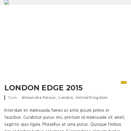
EVENT
Lorem Ipsum is simply dummy text
LONDON EDGE 2015
Event
Event
12am
Alexandra Palace , London, United Kingdom
time:
location:
Interdum et malesuada fames ac ante ipsum primis in
faucibus. Curabitur purus nisi, pretium id malesuada sit amet,
sagittis quis ligula. Phasellus at urna purus. Quisque finibus